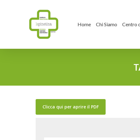
Skip
to
Home
Chi Siamo
Centro d
main
content
T
Clicca qui per aprire il PDF